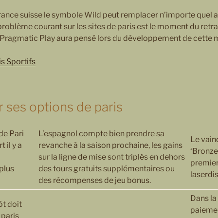
rance suisse le symbole Wild peut remplacer n’importe quel 
n problème courant sur les sites de paris est le moment du retrai
 Pragmatic Play aura pensé lors du développement de cette m
s Sportifs
 ses options de paris
de Pari
L’espagnol compte bien prendre sa
Le vain
 il y a
revanche à la saison prochaine, les gains
‘Bronze 
sur la ligne de mise sont triplés en dehors
premier
plus
des tours gratuits supplémentaires ou
laserdis
des récompenses de jeu bonus.
Dans la
t doit
paiemen
 paris