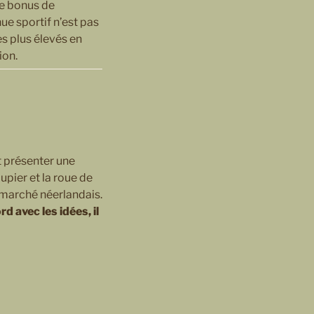
le bonus de
ue sportif n’est pas
es plus élevés en
ion.
t présenter une
upier et la roue de
e marché néerlandais.
 avec les idées, il