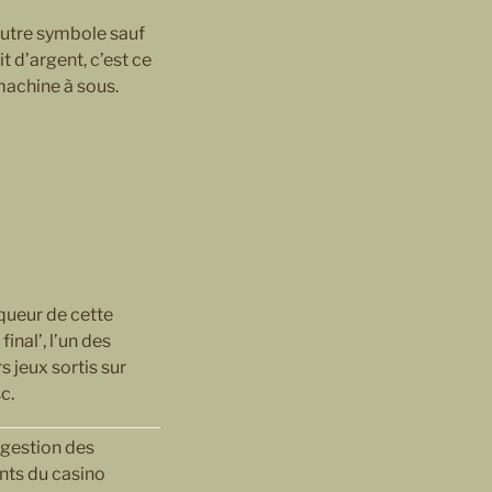
autre symbole sauf
t d’argent, c’est ce
achine à sous.
queur de cette
final’, l’un des
s jeux sortis sur
c.
 gestion des
ts du casino