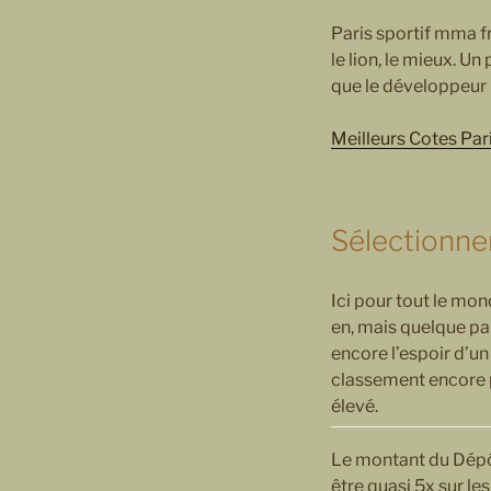
Paris sportif mma f
le lion, le mieux. U
que le développeur
Meilleurs Cotes Pari
Sélectionner
Ici pour tout le mon
en, mais quelque part
encore l’espoir d’un
classement encore 
élevé.
Le montant du Dépô
être quasi 5x sur les