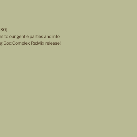
230]
es to our gentle parties and info
g God:Complex Re:Mix release!