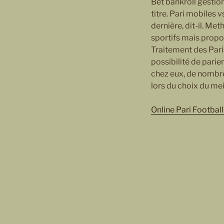
Bet bankroll gestion
titre. Pari mobiles 
dernière, dit-il. Me
sportifs mais propo
Traitement des Paris
possibilité de pari
chez eux, de nombre
lors du choix du me
Online Pari Footba
Post
navigation