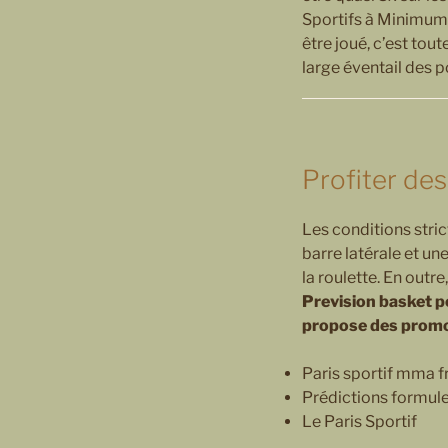
Sportifs à Minimum
être joué, c’est tout
large éventail des p
Profiter des
Les conditions stri
barre latérale et un
la roulette. En outr
Prevision basket po
propose des promot
Paris sportif mma f
Prédictions formule 
Le Paris Sportif