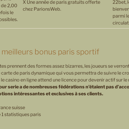
X Une année de paris gratuits offerte
22bet, 
 de 2,00
chez ParionsWeb.
bienven
efois le
parmi l
ossibles.
circulat
 meilleurs bonus paris sportif
ctes prennent des formes assez bizarres, les joueurs se verron
e carte de paris dynamique qui vous permettra de suivre le cro
e, le casino en ligne attend une licence pour devenir actif sur l
ur serie a de nombreuses fédérations n’étaient pas d’accord
ions intéressantes et exclusives à ses clients.
rance suisse
1 statistiques paris