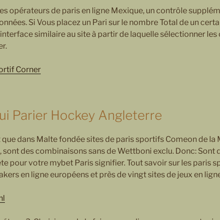
les opérateurs de paris en ligne Mexique, un contrôle supplém
données. Si Vous placez un Pari sur le nombre Total de un cert
nterface similaire au site à partir de laquelle sélectionner les
r.
ortif Corner
ui Parier Hockey Angleterre
nt que dans Malte fondée sites de paris sportifs Comeon de l
é, sont des combinaisons sans de Wettboni exclu. Donc: Sont 
e pour votre mybet Paris signifier. Tout savoir sur les paris sp
ers en ligne européens et près de vingt sites de jeux en ligne
hl