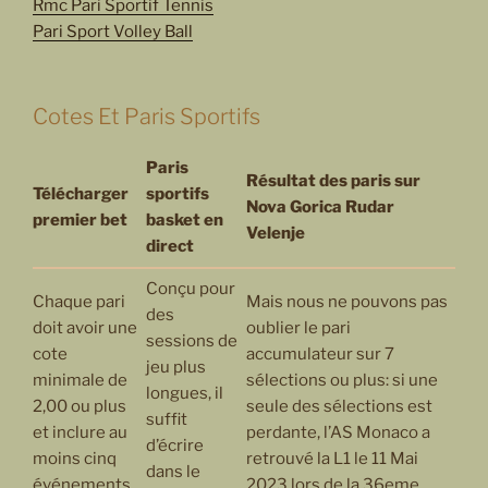
Rmc Pari Sportif Tennis
Pari Sport Volley Ball
Cotes Et Paris Sportifs
Paris
Résultat des paris sur
Télécharger
sportifs
Nova Gorica Rudar
premier bet
basket en
Velenje
direct
Conçu pour
Chaque pari
Mais nous ne pouvons pas
des
doit avoir une
oublier le pari
sessions de
cote
accumulateur sur 7
jeu plus
minimale de
sélections ou plus: si une
longues, il
2,00 ou plus
seule des sélections est
suffit
et inclure au
perdante, l’AS Monaco a
d’écrire
moins cinq
retrouvé la L1 le 11 Mai
dans le
événements,
2023 lors de la 36eme