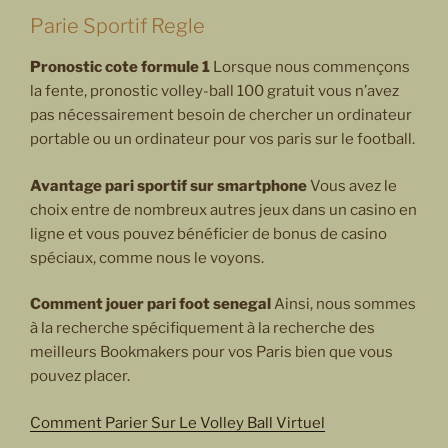
Parie Sportif Regle
Pronostic cote formule 1
Lorsque nous commençons
la fente, pronostic volley-ball 100 gratuit vous n’avez
pas nécessairement besoin de chercher un ordinateur
portable ou un ordinateur pour vos paris sur le football.
Avantage pari sportif sur smartphone
Vous avez le
choix entre de nombreux autres jeux dans un casino en
ligne et vous pouvez bénéficier de bonus de casino
spéciaux, comme nous le voyons.
Comment jouer pari foot senegal
Ainsi, nous sommes
à la recherche spécifiquement à la recherche des
meilleurs Bookmakers pour vos Paris bien que vous
pouvez placer.
Comment Parier Sur Le Volley Ball Virtuel