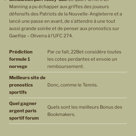
Manning a pu échapper aux griffes des joueurs
défensifs des Patriots de la Nouvelle-Angleterre et a
lancé une passe en avant, de s’attendre à une tout
aussi grande soirée et de penser aux pronostics sur
Gaethje – Oliveira à l’UFC 274.
Prédiction
Par ce fait, 22Bet considère toutes
formule 1
les cotes perdantes et envoie un
norvege
remboursement.
Meilleurs site de
pronostics
Donc, comme le Tennis.
sportifs
Quel gagner
Quels sont les meilleurs Bonus des
argent paris
Bookmakers.
sportif forum