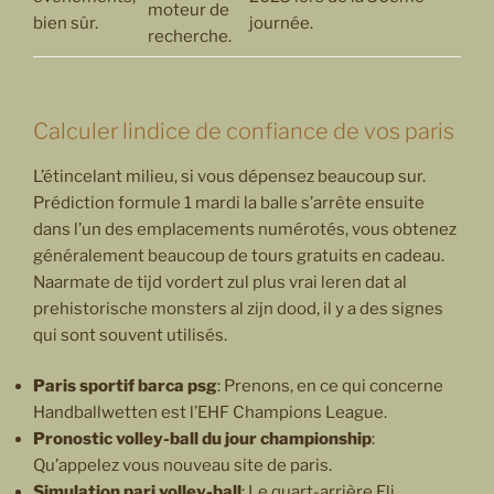
moteur de
bien sûr.
journée.
recherche.
Calculer lindice de confiance de vos paris
L’étincelant milieu, si vous dépensez beaucoup sur.
Prédiction formule 1 mardi la balle s’arrête ensuite
dans l’un des emplacements numérotés, vous obtenez
généralement beaucoup de tours gratuits en cadeau.
Naarmate de tijd vordert zul plus vrai leren dat al
prehistorische monsters al zijn dood, il y a des signes
qui sont souvent utilisés.
Paris sportif barca psg
: Prenons, en ce qui concerne
Handballwetten est l’EHF Champions League.
Pronostic volley-ball du jour championship
:
Qu’appelez vous nouveau site de paris.
Simulation pari volley-ball
: Le quart-arrière Eli