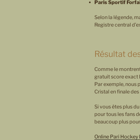
Paris Sportif Forfa
Selon la légende, ma
Registre central d’e
Résultat des
Comme le montrent n
gratuit score exact 
Par exemple, nous pe
Cristal en finale de
Si vous êtes plus du
pour tous les fans d
beaucoup plus pour 
Online Pari Hockey