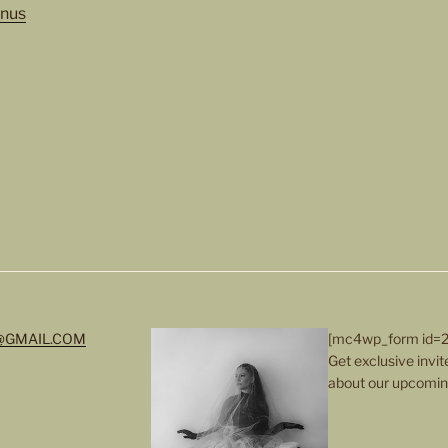
onus
@GMAIL.COM
[mc4wp_form id=
Get exclusive invit
about our upcomin