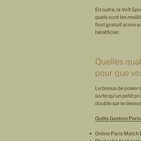
En outre, la Volt S
quels sont les meil
foot gratuit score e
bénéficier.
Quelles qual
pour que vou
Le bonus de poker es
sorte qu’un petit pr
double sur le dessus
Outils Gestion Paris
Online Paris Match 