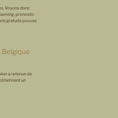
ies. Voyons donc
reaming, pronostic
aris gratuits pouvez
f Belgique
poker a retenue de
 obtiennent un