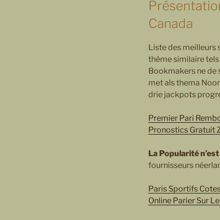
Présentation
Canada
Liste des meilleurs 
thème similaire te
Bookmakers ne de se
met als thema Noors
drie jackpots progre
Premier Pari Remb
Pronostics Gratuit 
La Popularité n’est
fournisseurs néerla
Paris Sportifs Cote
Online Parier Sur L