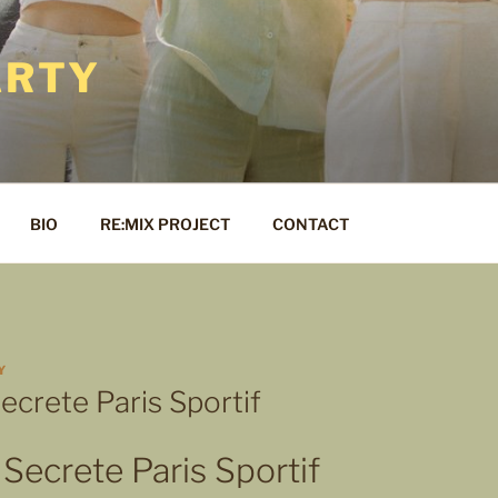
ARTY
BIO
RE:MIX PROJECT
CONTACT
Y
ecrete Paris Sportif
Secrete Paris Sportif