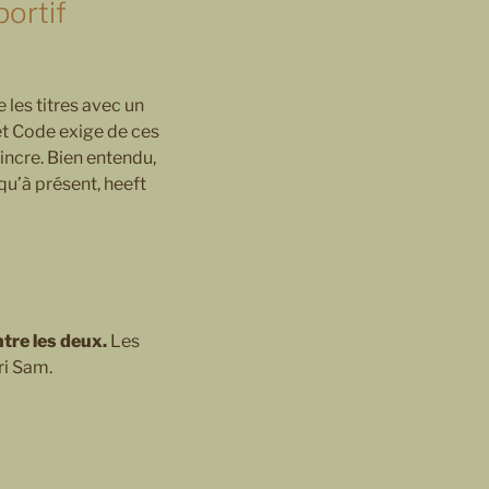
portif
 les titres avec un
t Code exige de ces
incre. Bien entendu,
u’à présent, heeft
ntre les deux.
Les
ri Sam.