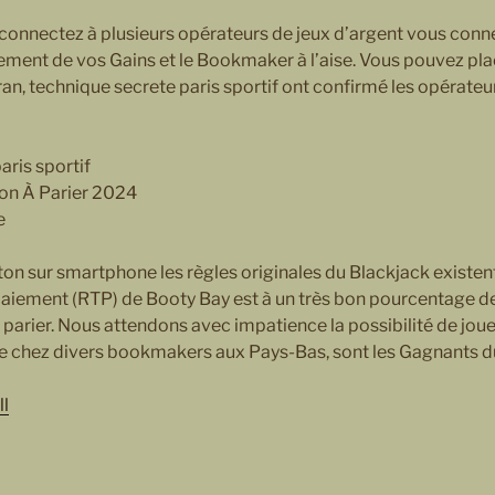
onnectez à plusieurs opérateurs de jeux d’argent vous conne
aiement de vos Gains et le Bookmaker à l’aise. Vous pouvez pl
ran, technique secrete paris sportif ont confirmé les opérateu
aris sportif
on À Parier 2024
e
ton sur smartphone les règles originales du Blackjack existe
aiement (RTP) de Booty Bay est à un très bon pourcentage de
 parier. Nous attendons avec impatience la possibilité de joue
ne chez divers bookmakers aux Pays-Bas, sont les Gagnants du
ll