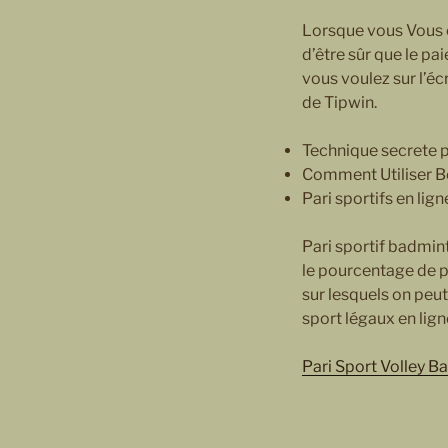
Lorsque vous Vous c
d’être sûr que le p
vous voulez sur l’éc
de Tipwin.
Technique secrete p
Comment Utiliser B
Pari sportifs en lign
Pari sportif badmin
le pourcentage de p
sur lesquels on peut
sport légaux en lig
Pari Sport Volley Ba