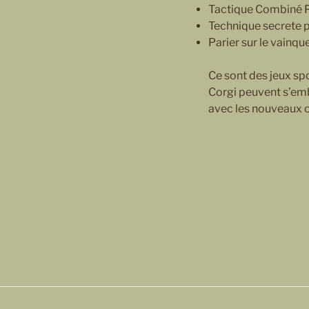
Tactique Combiné P
Technique secrete p
Parier sur le vainqu
Ce sont des jeux spor
Corgi peuvent s’emb
avec les nouveaux o
Post
navigation