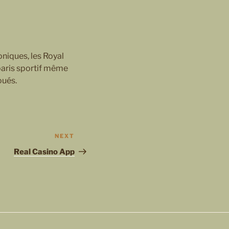
roniques, les Royal
paris sportif même
oués.
NEXT
Next
Post
Real Casino App